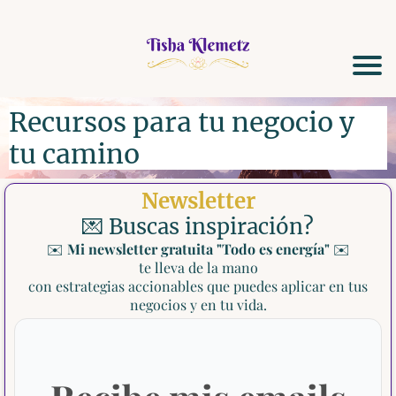
Recursos para tu negocio y
tu camino
Newsletter
💌 Buscas inspiración?
✉️
Mi newsletter gratuita "Todo es energía"
✉️
te lleva de la mano
con estrategias accionables que puedes aplicar en tus
negocios y en tu vida.