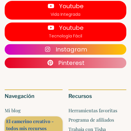
Youtube
Vida Integrada
Youtube
Tecnología Fácil
Instagram
Pinterest
Navegación
Recursos
Mi blog
Herramientas favoritas
Programa de afiliados
El camerino creativo -
todos mis recursos
Trabaja con Tisha