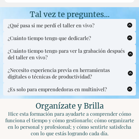
Tal vez te preguntes...
¿Qué pasa si me perdí el taller en vivo?
No pasa nada!
¿Cuánto tiempo tengo que dedicarle?
El taller en vivo era solamente la mitad de los
Siendo que es un taller para personas ocupadas,
contenidos.
¿Cuánto tiempo tengo para ver la grabación después
procuraré ser todo lo más concisa posible.
Te estoy compartiendo la grabación editada con
del taller en vivo?
Luego el proceso de organizarte, ponle 1 hora por
contenidos adicionales.
Ya tienes las grabaciones disponibles para acceder de
semana tal vez - pero eso te hará ahorrar un montón de
Entrando ahora tendrás acceso tan pronto estén listos
¿Necesito experiencia previa en herramientas
forma inmediata, así como algunas de las plantillas.
tiempo en otras cosas!
los nuevos contenidos, y a un precio reducido.
digitales o técnicas de productividad?
Estaré compartiendo contenidos adicionales en la
¡No! Este taller está diseñado para mujeres
segunda quincena de noviembre
yentrado diciembre.
¿Es solo para emprendedoras en multinivel?
emprendedoras en cualquier nivel de organización.
Pero vas a tener acceso
de por vida
para revisarla,
No, este taller es útil para cualquier mujer
Cubriremos lo básico y lo práctico.
incluidos los futuros materiales que iré anunciando.
emprendedora (o con ganas de emprender) que desee
Organízate y Brilla
mejorar su organización y productividad en general. Y
Hice esta formación para ayudarte a comprender cómo
te será útil para tu vida personal también.
funciona el tiempo y cómo gestionarlo; cómo organizarte
en lo personal y profesional; y cómo sentirte satisfecha
con lo que estás logrando cada día.