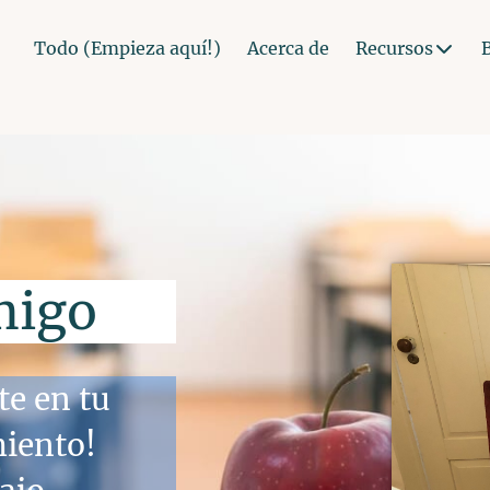
Todo (Empieza aquí!)
Acerca de
Recursos
migo
e en tu
iento!