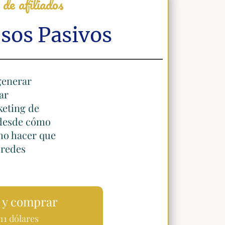
de afiliados
esos Pasivos
generar
ar
keting de
 desde cómo
mo hacer que
 redes
 y comprar
11 dólares