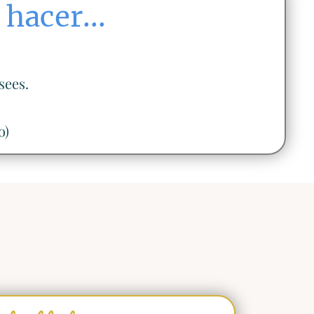
hacer...
sees.
o)