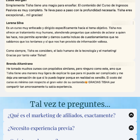
Tal vez te preguntes...
¿Qué es el marketing de afiliados, exactamente?
El marketing de
afiliados
, o mercadeo de afiliación, es
¿Necesito experiencia previa?
el sistema de recomendar cosas que te gustan
No, este curso está diseñado para principiantes. Solo
(productos, cursos, etc) con un link personalizado, de