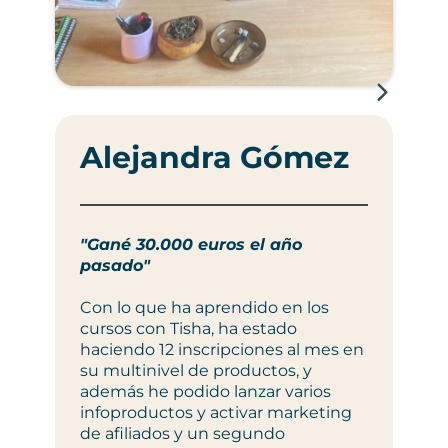
A
Alejandra Gómez
"L
nu
"Gané 30.000 euros el año
pasado"
Pa
es
Con lo que ha aprendido en los
es
cursos con Tisha, ha estado
es
haciendo 12 inscripciones al mes en
20
su multinivel de productos, y
de
además he podido lanzar varios
infoproductos y activar marketing
de afiliados y un segundo