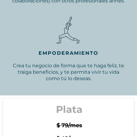
colaboraciones) con otros profesionales afines.
EMPODERAMIENTO
Crea tu negocio de forma que te haga feliz, te
traiga beneficios, y te permita vivir tu vida
como tú lo deseas.
Plata
$ 79/mes