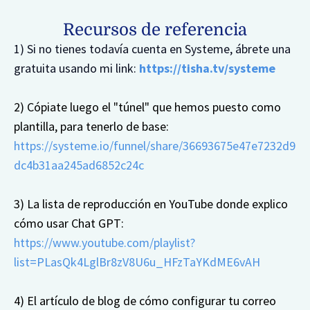
Recursos de referencia
1) Si no tienes todavía cuenta en Systeme, ábrete una
gratuita usando mi link:
https://tisha.tv/systeme
2) Cópiate luego el "túnel" que hemos puesto como
plantilla, para tenerlo de base:
https://systeme.io/funnel/share/36693675e47e7232d9
dc4b31aa245ad6852c24c
3) La lista de reproducción en YouTube donde explico
cómo usar Chat GPT:
https://www.youtube.com/playlist?
list=PLasQk4LglBr8zV8U6u_HFzTaYKdME6vAH
4) El artículo de blog de cómo configurar tu correo